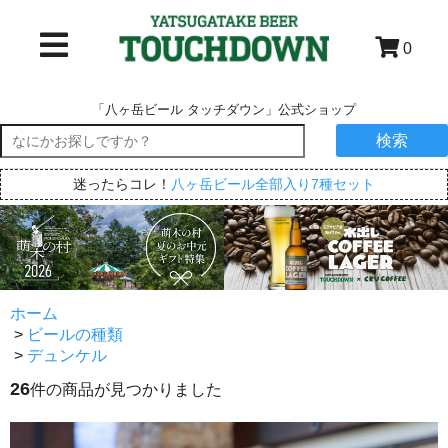
0
「八ヶ岳ビール タッチダウン」公式ショップ
検索
迷ったらコレ！
八ヶ岳ビール全部入り7種セット
ホーム
>
ビールの種類
>
デュンケル
26
件の商品が見つかりました