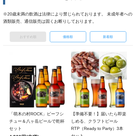
※20歳未満の飲酒は法律により禁じられております。 未成年者への
酒類販売、通信販売は固くお断りしております。
おすすめ順
価格順
新着順
「萌木の村ROCK」ビーフシ
【準備不要！】届いたら即楽
チュー＆八ヶ岳ビールで乾杯
しめる、クラフトビール
セット
RTP（Ready to Party）3本
セット