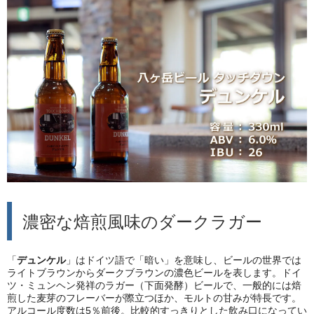
濃密な焙煎風味のダークラガー
「
デュンケル
」はドイツ語で「暗い」を意味し、ビールの世界では
ライトブラウンからダークブラウンの濃色ビールを表します。ドイ
ツ・ミュンヘン発祥のラガー（下面発酵）ビールで、一般的には焙
煎した麦芽のフレーバーが際立つほか、モルトの甘みが特長です。
アルコール度数は5％前後。比較的すっきりとした飲み口になってい