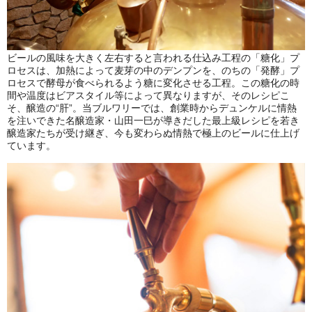
ビールの風味を大きく左右すると言われる仕込み工程の「糖化」プ
ロセスは、加熱によって麦芽の中のデンプンを、のちの「発酵」プ
ロセスで酵母が食べられるよう糖に変化させる工程。この糖化の時
間や温度はビアスタイル等によって異なりますが、そのレシピこ
そ、醸造の“肝”。当ブルワリーでは、創業時からデュンケルに情熱
を注いできた名醸造家・山田一巳が導きだした最上級レシピを若き
醸造家たちが受け継ぎ、今も変わらぬ情熱で極上のビールに仕上げ
ています。