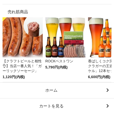
売れ筋商品
【クラフトビールと相性
ROCKベストワン
香ばしくコク深
👌】当店一番人気！「ガ
クラガーの王道
5,790円(内税)
ーリックソーセージ」
ケル」12本セッ
1,120円(内税)
6,600円(内税)
ホーム
カートを見る