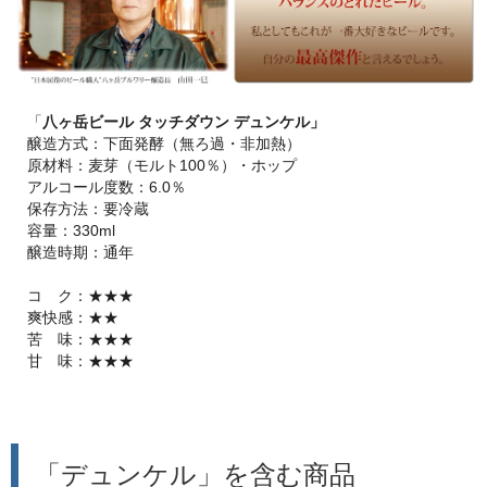
「
八ヶ岳ビール タッチダウン デュンケル」
醸造方式：下面発酵（無ろ過・非加熱）
原材料：麦芽（モルト100％）・ホップ
アルコール度数：6.0％
保存方法：要冷蔵
容量：330ml
醸造時期：通年
コ ク：★★★
爽快感：★★
苦 味：★★★
甘 味：★★★
「デュンケル」を含む商品