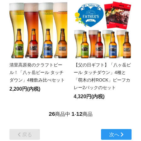
清里高原発のクラフトビー
【父の日ギフト】「八ヶ岳ビ
ル！「八ヶ岳ビール タッチ
ール タッチダウン」4種と
ダウン」4種飲み比べセット
「萌木の村ROCK」ビーフカ
レー2パックのセット
2,200円(内税)
4,320円(内税)
26
1
12
商品中
-
商品
戻る
次へ