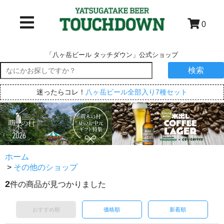
0
「八ヶ岳ビール タッチダウン」公式ショップ
検索
迷ったらコレ！
八ヶ岳ビール全部入り7種セット
ホーム
>
その他のショップ
2
件の商品が見つかりました
おすすめ順
価格順
新着順