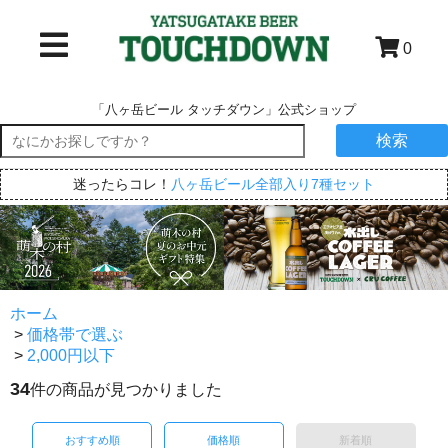
0
「八ヶ岳ビール タッチダウン」公式ショップ
検索
迷ったらコレ！
八ヶ岳ビール全部入り7種セット
ホーム
>
価格帯で選ぶ
>
2,000円以下
34
件の商品が見つかりました
おすすめ順
価格順
新着順