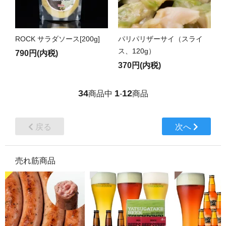
ROCK サラダソース[200g]
パリパリザーサイ（スライ
ス、120g）
790円(内税)
370円(内税)
34
1
12
商品中
-
商品
戻る
次へ
売れ筋商品