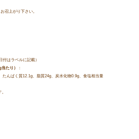
にお召上がり下さい。
日付はラベルに記載）
g当たり）
：
l、たんぱく質12.1g、脂質24g、炭水化物0.9g、食塩相当量
す。