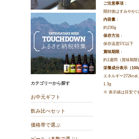
ご注意事項
：
開封後はすみやか
内容量
：
約230g
保存方法
：
保存温度5℃以下
賞味期限
：
約1週間（賞味期限
栄養成分表示（100
エネルギー272kca
カテゴリーから探す
1.3g
※ 表示値は目安で
お中元ギフト
飲み比べセット
価格帯で選ぶ
ビール（本数で選ぶ）