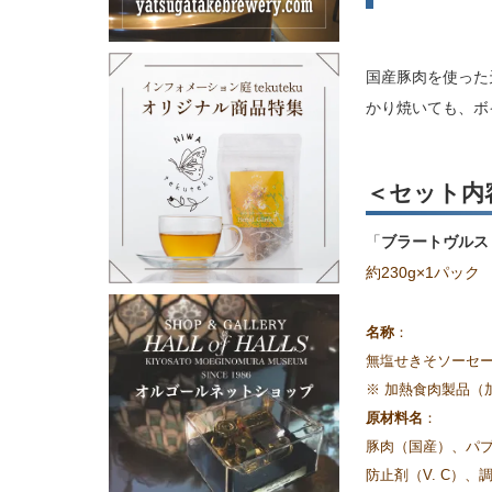
国産豚肉を使った
かり焼いても、ボ
＜セット内
「
ブラートヴルス
約230g×1パック
名称
：
無塩せきそソーセ
※ 加熱食肉製品（
原材料名
：
豚肉（国産）、パ
防止剤（V. C）