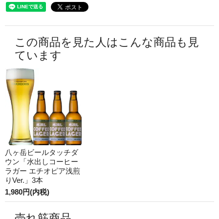
この商品を見た人はこんな商品も見
ています
八ヶ岳ビールタッチダ
ウン「水出しコーヒー
ラガー エチオピア浅煎
りVer.」3本
1,980円(内税)
売れ筋商品