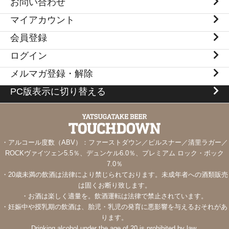
お問い合わせ
マイアカウント
会員登録
ログイン
メルマガ登録・解除
PC版表示に切り替える
・アルコール度数（ABV）：ファーストダウン／ピルスナー／清里ラガー／
ROCKヴァイツェン5.5％、デュンケル6.0％、プレミアム ロック・ボック
7.0％
・20歳未満の飲酒は法律により禁じられております。未成年者への酒類販売
は固くお断り致します。
・お酒は楽しく適量を。飲酒運転は法律で禁止されています。
・妊娠中や授乳期の飲酒は、胎児・乳児の発育に悪影響を与えるおそれがあ
ります。
Drinking alcohol under the age of 20 is prohibited by law.