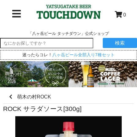
0
「八ヶ岳ビール タッチダウン」公式ショップ
検索
迷ったらコレ！
八ヶ岳ビール全部入り7種セット
萌木の村ROCK
ROCK サラダソース[300g]