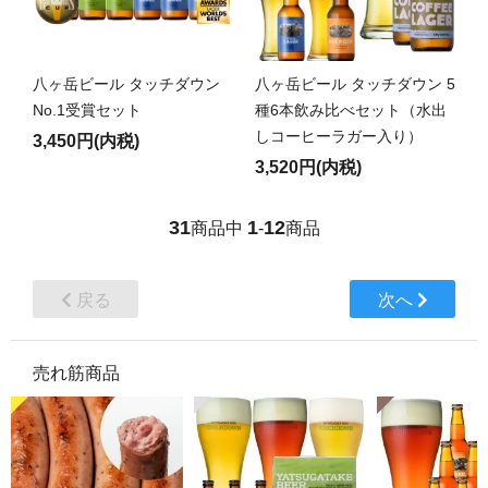
八ヶ岳ビール タッチダウン
八ヶ岳ビール タッチダウン 5
No.1受賞セット
種6本飲み比べセット（水出
しコーヒーラガー入り）
3,450円(内税)
3,520円(内税)
31
1
12
商品中
-
商品
戻る
次へ
売れ筋商品