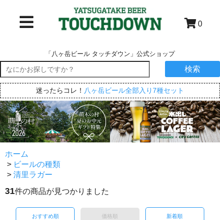
0
「八ヶ岳ビール タッチダウン」公式ショップ
検索
迷ったらコレ！
八ヶ岳ビール全部入り7種セット
ホーム
>
ビールの種類
>
清里ラガー
31
件の商品が見つかりました
おすすめ順
価格順
新着順