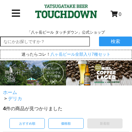
0
「八ヶ岳ビール タッチダウン」公式ショップ
検索
迷ったらコレ！
八ヶ岳ビール全部入り7種セット
ホーム
>
デリカ
4
件の商品が見つかりました
おすすめ順
価格順
新着順