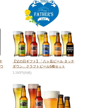
チ
【父の日ギフト】「八ヶ岳ビール タッチ
ラウ
ダウン」クラフトビール5種セット
3,160円(内税)