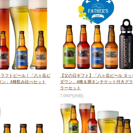
クラフトビール！「八ヶ岳ビ
【父の日ギフト】「八ヶ岳ビール タッ
ウン」4種飲み比べセット
ダウン」4種＆満タンチケット付きグ
ラーセット
7,080円(内税)