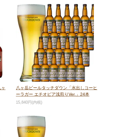
八ヶ
八ヶ岳ビールタッチダウン「水出しコーヒ
ーラガー エチオピア浅煎りVer.」24本
15,840円(内税)