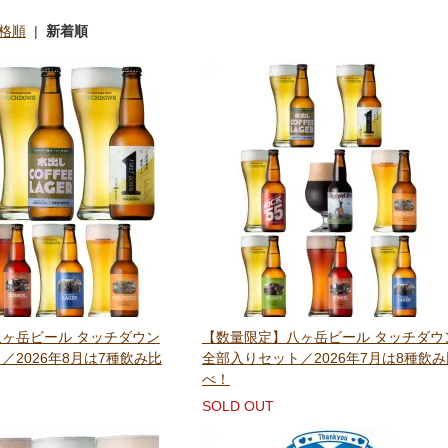
格順
|
新着順
ヶ岳ビール タッチダウン
【数量限定】八ヶ岳ビール タッチダウ
／2026年8月は7種飲み比
全部入りセット／2026年7月は8種飲み
べ！
SOLD OUT