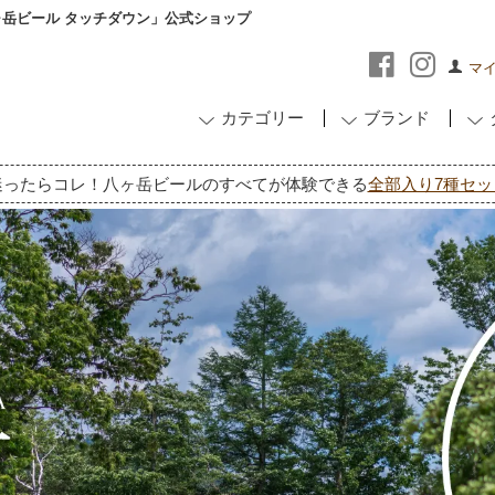
ヶ岳ビール タッチダウン」公式ショップ
マ
カテゴリー
ブランド
迷ったらコレ！八ヶ岳ビールのすべてが体験できる
全部入り7種セッ