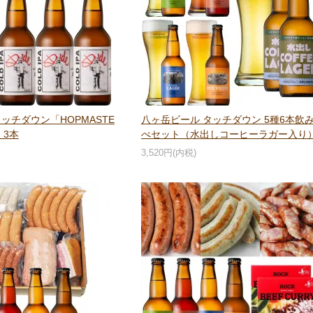
ッチダウン「HOPMASTE
八ヶ岳ビール タッチダウン 5種6本飲
A」3本
べセット（水出しコーヒーラガー入り
3,520円(内税)