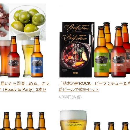
】届いたら即楽しめる、クラ
「萌木の村ROCK」ビーフシチュー＆
eady to Party）3本セ
岳ビールで乾杯セット
4,360円(内税)