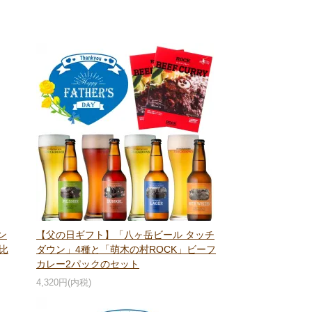
ン
【父の日ギフト】「八ヶ岳ビール タッチ
比
ダウン」4種と「萌木の村ROCK」ビーフ
カレー2パックのセット
4,320円(内税)