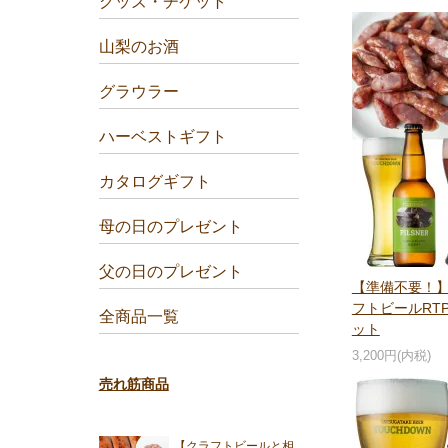
グッズ・チケット
山梨のお酒
グラウラー
ハーベストギフト
カタログギフト
母の日のプレゼント
父の日のプレゼント
【準備不要！
フトビールRTP（R
全商品一覧
ット
3,200円(内税)
売れ筋商品
【クラフトビールと相