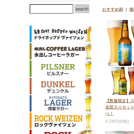
おすすめ順
|
価
【数量限定】八
全部入りセット
べ！
4,235円(内税)