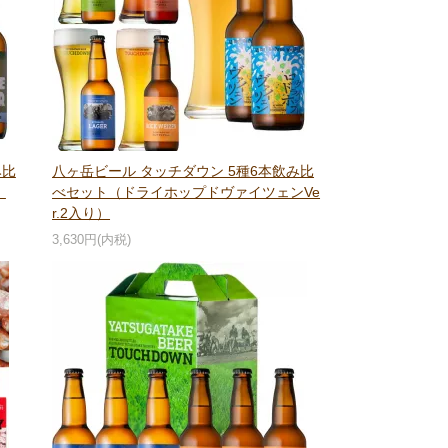
み比
八ヶ岳ビール タッチダウン 5種6本飲み比
）
べセット（ドライホップドヴァイツェンVe
r.2入り）
3,630円(内税)