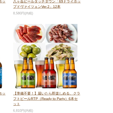
ホッ
八ヶ岳ビールタッチダウン「69ドライホッ
プドヴァイツェンVer.2」12本
8,580円(内税)
ホッ
【準備不要！】届いたら即楽しめる、クラ
フトビールRTP（Ready to Party）6本セ
ット
6,810円(内税)