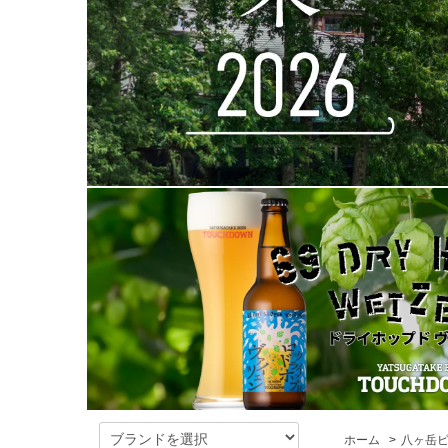
ホーム
>
八ヶ岳